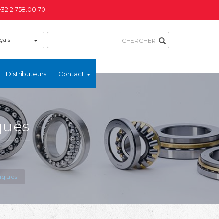
+32 2 758.00.70
çais
Distributeurs
Contact
ques
iques