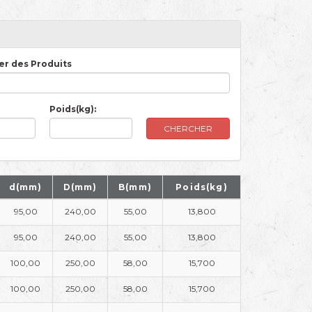
r des Produits
Poids(kg):
CHERCHER
d(mm)
D(mm)
B(mm)
Poids(kg)
95,00
240,00
55,00
13,800
95,00
240,00
55,00
13,800
100,00
250,00
58,00
15,700
100,00
250,00
58,00
15,700