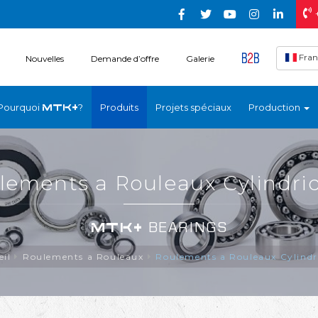
Fran
Nouvelles
Demande d’offre
Galerie
Pourquoi
?
Produits
Projets spéciaux
Production
MTK+
lements a Rouleaux Cylindri
MTK+
BEARINGS
eil
Roulements a Rouleaux
Roulements a Rouleaux Cylindr