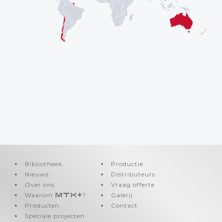
Bibliotheek
Productie
Nieuws
Distributeurs
Over ons
Vraag offerte
Waarom
MTK+
?
Galerij
Producten
Contact
Speciale projecten