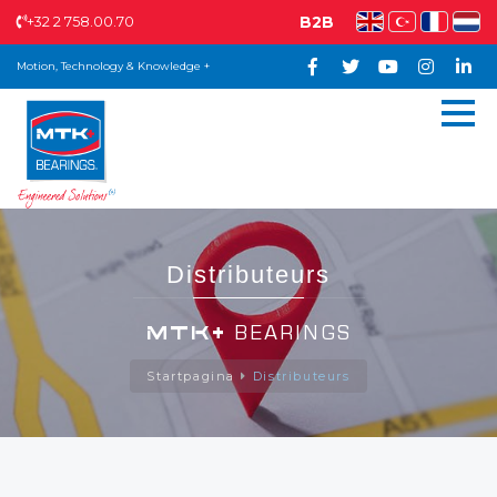
+32 2 758.00.70
B2B
Motion, Technology & Knowledge +
Distributeurs
MTK+
BEARINGS
Startpagina
Distributeurs