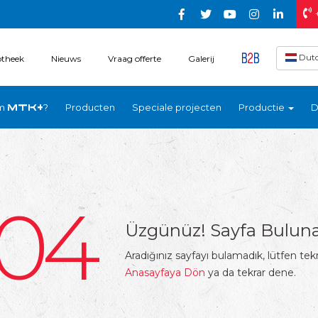
Dut
otheek
Nieuws
Vraag offerte
Galerij
m
?
Producten
Speciale projecten
Productie
D
MTK+
04
Üzgünüz! Sayfa Bulun
Aradığınız sayfayı bulamadık, lütfen tek
Anasayfaya Dön
ya da tekrar dene.