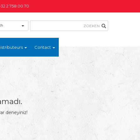
+32 2 758.00.70
ch
istributeurs
Contact
amadı.
rar deneyiniz!