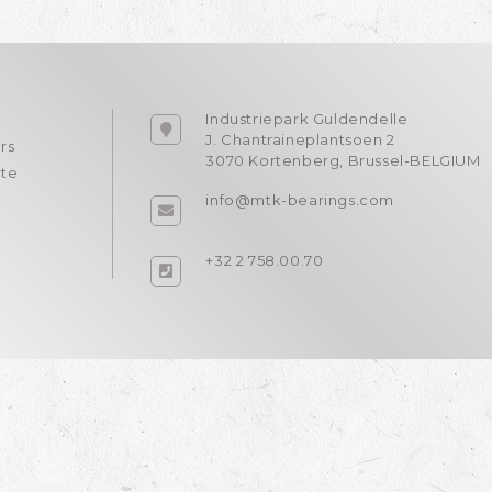
Industriepark Guldendelle
J. Chantraineplantsoen 2
rs
3070 Kortenberg, Brussel-BELGIUM
rte
info@mtk-bearings.com
+32 2 758.00.70