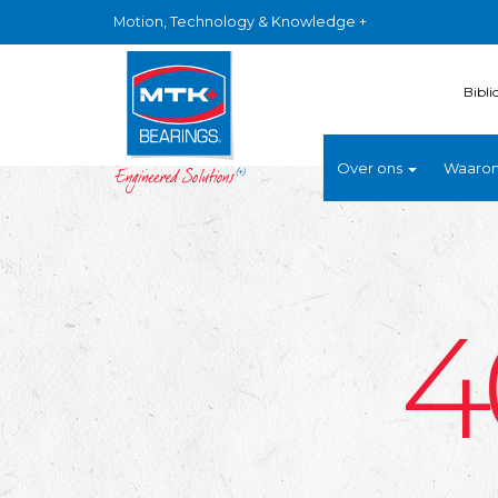
Motion, Technology & Knowledge +
Bibli
Over ons
Waaro
4