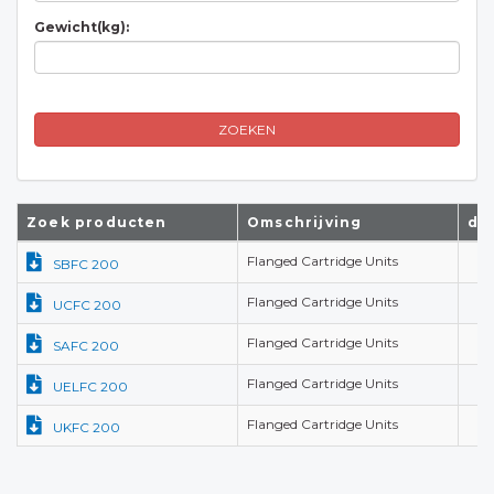
Gewicht(kg):
ZOEKEN
Zoek producten
Omschrijving
d(
Flanged Cartridge Units
SBFC 200
Flanged Cartridge Units
UCFC 200
Flanged Cartridge Units
SAFC 200
Flanged Cartridge Units
UELFC 200
Flanged Cartridge Units
UKFC 200