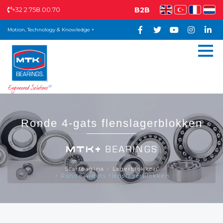
+32 2 758.00.70
B2B
Motion, Technology & Knowledge +
Ronde 4-gats flenslagerblokken
MTK+
BEARINGS
Startpagina
Lagerblokken
Ronde 4-gats flenslagerblokken