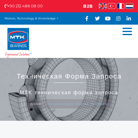
+90 212 486 08 00
B2B
Motion, Technology & Knowledge +
Техническая Форма Запроса
MTK техническая форма запроса
дома
Техническая Форма Запроса