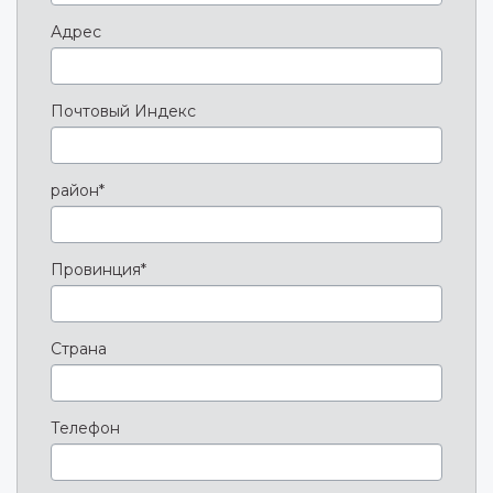
Адрес
Почтовый Индекс
район*
Провинция*
Страна
Телефон