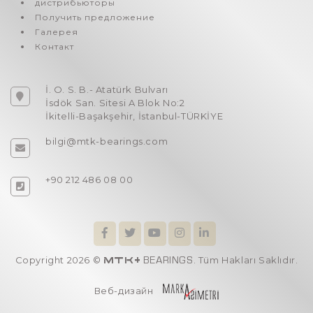
дистрибьюторы
Получить предложение
Галерея
Контакт
İ. O. S. B.- Atatürk Bulvarı
İsdök San. Sitesi A Blok No:2
İkitelli-Başakşehir, İstanbul-TÜRKİYE
bilgi@mtk-bearings.com
+90 212 486 08 00
Copyright 2026 ©
. Tüm Hakları Saklıdır.
MTK+
BEARINGS
Веб-дизайн