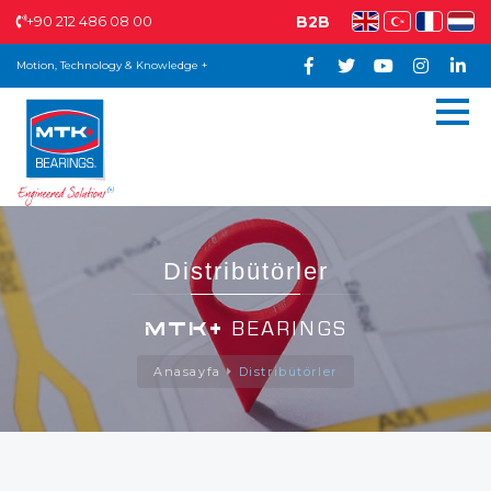
+90 212 486 08 00
B2B
Motion, Technology & Knowledge +
Distribütörler
MTK+
BEARINGS
Anasayfa
Distribütörler