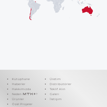
Kütüphane
Üretim
Haberler
Distribütörler
Hakkımızda
Teklif Alın
Neden
MTK+
?
Galeri
Ürünler
İletişim
Özel Projeler