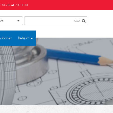
+90 212 486 08 00
çe
bütörler
İletişim