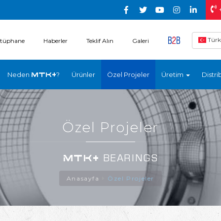
Türk
tüphane
Haberler
Teklif Alın
Galeri
Neden
?
Ürünler
Özel Projeler
Üretim
Distri
MTK+
Özel Projeler
MTK+
BEARINGS
Anasayfa
Özel Projeler