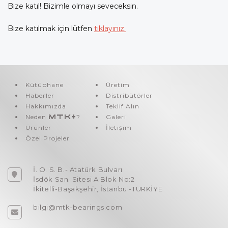
Bize katıl! Bizimle olmayı seveceksin.
Bize katılmak için lütfen
tıklayınız.
Kütüphane
Üretim
Haberler
Distribütörler
Hakkımızda
Teklif Alın
Neden
MTK+
?
Galeri
Ürünler
İletişim
Özel Projeler
İ. O. S. B.- Atatürk Bulvarı
İsdök San. Sitesi A Blok No:2
İkitelli-Başakşehir, İstanbul-TÜRKİYE
bilgi@mtk-bearings.com