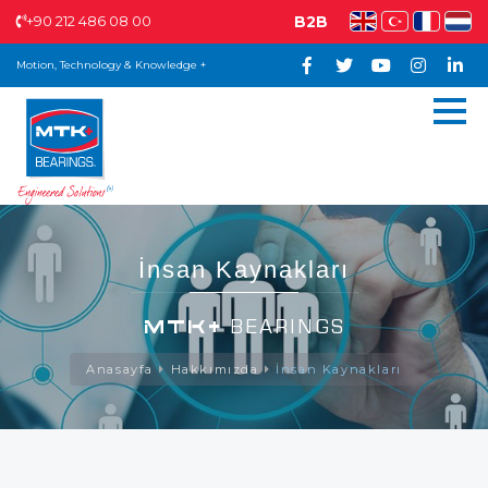
+90 212 486 08 00
B2B
Motion, Technology & Knowledge +
İnsan Kaynakları
MTK+
BEARINGS
Anasayfa
Hakkımızda
İnsan Kaynakları