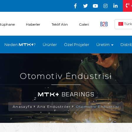
Türk
tüphane
Haberler
Teklif Alın
Galeri
Neden
?
Ürünler
Özel Projeler
Üretim
Distri
MTK+
Otomotiv Endüstrisi
MTK+
BEARINGS
Anasayfa
Ana Endüstriler
Otomotiv Endüstrisi