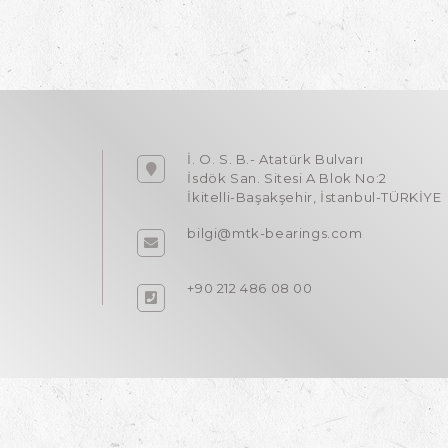
İ. O. S. B.- Atatürk Bulvarı
İsdök San. Sitesi A Blok No:2
İkitelli-Başakşehir, İstanbul-TÜRKİYE
bilgi@mtk-bearings.com
+90 212 486 08 00