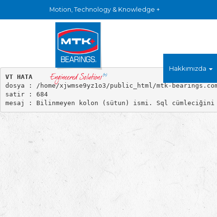
Motion, Technology & Knowledge +
Hakkımızda
VT HATA

dosya : /home/xjwmse9yz1o3/public_html/mtk-bearings.com
satir : 684
