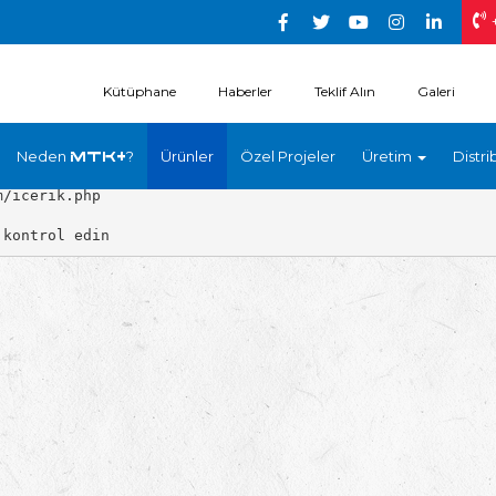
Kütüphane
Haberler
Teklif Alın
Galeri
Neden
?
Ürünler
Özel Projeler
Üretim
Distri
MTK+
/icerik.php
