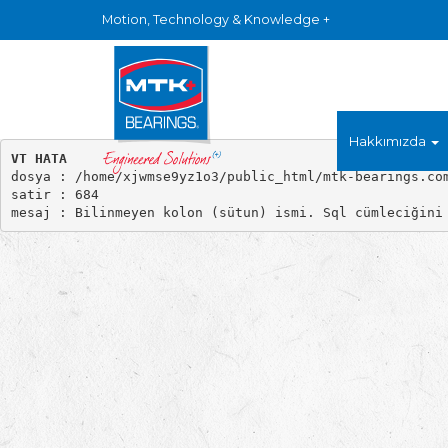
Motion, Technology & Knowledge +
Hakkımızda
VT HATA

dosya : /home/xjwmse9yz1o3/public_html/mtk-bearings.com
satir : 684
