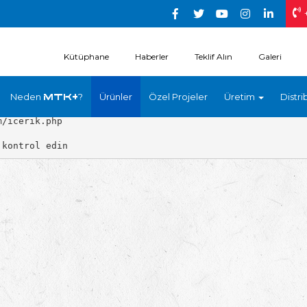
Kütüphane
Haberler
Teklif Alın
Galeri
Neden
?
Ürünler
Özel Projeler
Üretim
Distri
MTK+
/icerik.php
