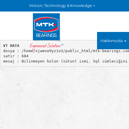
Motion, Technology & Knowledge +
Hakkımızda
VT HATA

dosya : /home/xjwmse9yz1o3/public_html/mtk-bearings.com
satir : 684
