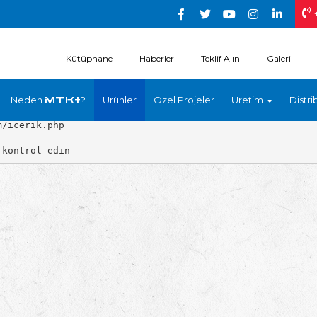
Kütüphane
Haberler
Teklif Alın
Galeri
Neden
?
Ürünler
Özel Projeler
Üretim
Distri
MTK+
/icerik.php
