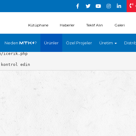
Kütüphane
Haberler
Teklif Alın
Galeri
Neden
?
Ürünler
Özel Projeler
Üretim
Distri
MTK+
/icerik.php
