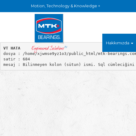
Motion, Technology & Knowledge +
Hakkımızda
VT HATA

dosya : /home/xjwmse9yz1o3/public_html/mtk-bearings.com
satir : 684
