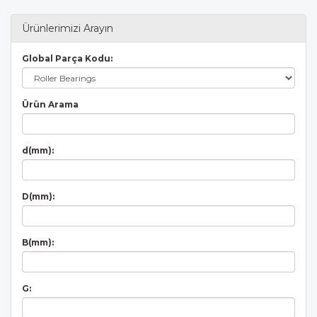
Ürünlerimizi Arayın
Global Parça Kodu:
Ürün Arama
d(mm):
D(mm):
B(mm):
G: