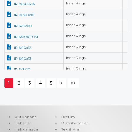
Inner Rings
6,
IR 06x09x16
Inner Rings
6,
IR 06x10x10
Inner Rings
6,
IR 6x10x10
Inner Rings
6,
IR 6X10X10 IS1
Inner Rings
6,
IR 6x10x12
Inner Rings
6,
IR 6x10x13
Inner Rings
6,
IR 6x8x10
Inner Rings
6,
IR 6X9X12
1
2
3
4
5
>
>>
Inner Rings
6,
IR 6x9x16
Inner Rings
7,
IR 07x10x10.5
Inner Rings
7,
IR 07x10x12
Kütüphane
Üretim
Haberler
Distribütörler
Inner Rings
7,
IR 07x10x16
Hakkımızda
Teklif Alın