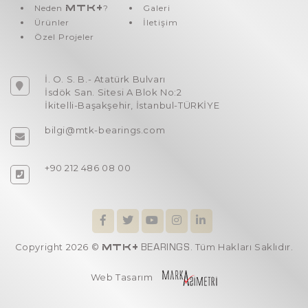
Inner Rings
7,
IR 07x20x10
Neden
MTK+
?
Galeri
Ürünler
İletişim
Inner Rings
7,
IR 7X10X10.5
Özel Projeler
Inner Rings
7,
IR 7X10X12
İ. O. S. B.- Atatürk Bulvarı
Inner Rings
7,
IR 7X10X16
İsdök San. Sitesi A Blok No:2
İkitelli-Başakşehir, İstanbul-TÜRKİYE
Inner Rings
7,
IR 7x12x16
bilgi@mtk-bearings.com
Inner Rings
7,
IR 7x9x10
Inner Rings
7,
LR 07x10x10
+90 212 486 08 00
Inner Rings
8,
IR 08x12x10
Inner Rings
8,
IR 08x12x10.5
Inner Rings
8,
IR 08x12x12
Copyright 2026 ©
. Tüm Hakları Saklıdır.
MTK+
BEARINGS
Inner Rings
8,
IR 08x12x12.5
Web Tasarım
Inner Rings
8,
IR 8x10x11