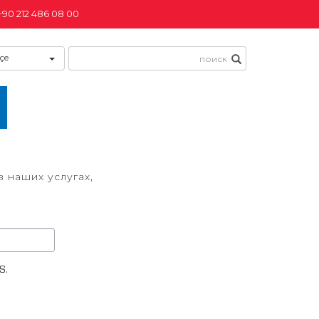
+90 212 486 08 00
çe
 наших услугах,
.
GS