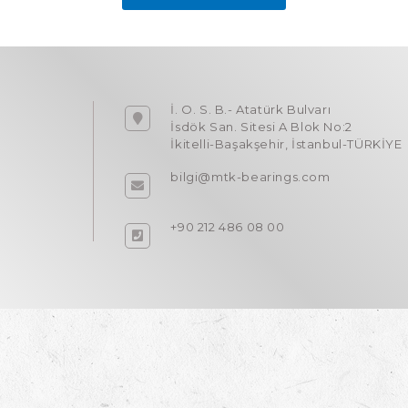
İ. O. S. B.- Atatürk Bulvarı
İsdök San. Sitesi A Blok No:2
İkitelli-Başakşehir, İstanbul-TÜRKİYE
bilgi@mtk-bearings.com
+90 212 486 08 00